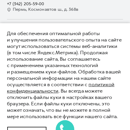
Наша команда
+7 (342) 205-59-00
GWM Безопасность
Для малого бизнеса
Пермь, Космонавтов ш., д. 368в
Контакты
Гарантия HAVAL
Корпоративным клиентам
Мобильное приложение GWM
Крупным корпоративным клиентам
О ПРОДУКТЕ
Программа «HAVAL Защита+»
Для обеспечения оптимальной работы
Система управления автопарком
КРЕДИТНЫЕ ПРОГРАММЫ
и улучшения пользовательского опыта на сайте
Руководства по эксплуатации
Сервис для корпоративных клиентов
могут использоваться системы веб-аналитики
ЦЕНЫ И ВЫГОДЫ
Подписки
HAVAL Лизинг
(в том числе Яндекс.Метрика). Продолжая
ЮРИДИЧЕСКАЯ ИНФОРМАЦИЯ
использование сайта, Вы соглашаетесь
Автомобильные аксессуары
Автомобильные аксессуары
Вся представленная на сайте информация, касающаяся
с применением указанных технологий
Коллекция PRO
автомобилей и сервисного обслуживания, носит
Коллекция PRO
и размещением куки-файлов. Обработка вашей
информационный характер и не является публичной офертой.
****На некоторых автомобилях HAVAL может отсутствовать
Коллекция Базовая
персональной информации на нашем сайте
Показать все
Коллекция Базовая
Все цены, указанные на данном сайте, носят информационный
система / устройство вызова экстренных оперативных служб
осуществляется в соответствии с
политикой
характер и являются максимально рекомендуемыми
Коллекция Детская
(блок ЭРА-ГЛОНАСС).
Коллекция Детская
розничными ценами по расчетам дистрибьютора (ООО «Грейт
конфиденциальности
. Вы всегда можете
Волл Мотор Рус»). Для получения подробной информации
© 2026 ООО «Грейт Волл Мотор Рус»
отключить файлы куки в настройках вашего
просьба обращаться к ближайшему официальному дилеру ООО
© 2026 ООО «Сатурн-Р-Авто»
браузера. Если файлы куки отключены, это
«Грейт Волл Мотор Рус» либо по телефону Горячей линии 8 (800)
может означать, что вы не можете в полной
Политика конфиденциальности
511-59-86, либо на сайте. Опубликованная на данном сайте
мере использовать все функции нашего сайта.
информация может быть изменена в любое время без
Юридическая информация
предварительного уведомления.