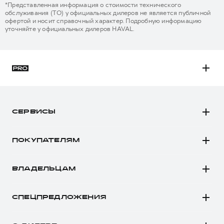
*Представленная информация о стоимости технического
обслуживания (ТО) у официальных дилеров не является публичной
офертой и носит справочный характер. Подробную информацию
уточняйте у официальных дилеров HAVAL.
H3
H5
СЕРВИСЫ
H7
Автомобили в наличии
H9
ПОКУПАТЕЛЯМ
Заказать тест-драйв
Автомобили в наличии
Рассчитать кредит
ВЛАДЕЛЬЦАМ
Конфигуратор HAVAL
Записаться на сервис
Все о сервисе
Аксессуары HAVAL
СПЕЦПРЕДЛОЖЕНИЯ
Запись на сервис
Каталоги и прайс-листы
Покупателям
Моторное масло
Программа «HAVAL Защита+»