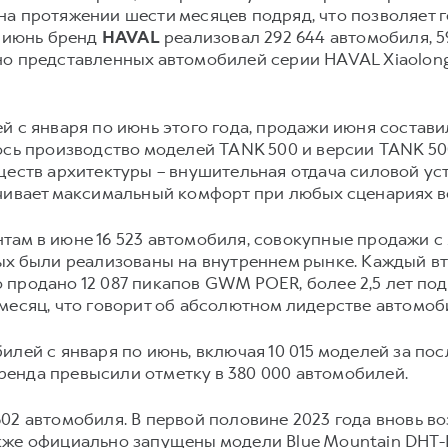
а протяжении шести месяцев подряд, что позволяет 
о июнь бренд
HAVAL
реализовал 292 644 автомобиля, 5
о представленных автомобилей серии HAVAL Xiaolong
й с января по июнь этого года, продажи июня составил
лось производство моделей TANK 500 и версии TANK 5
ществ архитектуры – внушительная отдача силовой ус
ечивает максимальный комфорт при любых сценариях в
там в июне 16 523 автомобиля, совокупные продажи с 
ых были реализованы на внутреннем рынке. Каждый вт
 продано 12 087 пикапов GWM POER, более 2,5 лет по
месяц, что говорит об абсолютном лидерстве автомоби
илей с января по июнь, включая 10 015 моделей за по
енда превысили отметку в 380 000 автомобилей.
02 автомобиля. В первой половине 2023 года вновь 
кже официально запущены модели Blue Mountain DHT