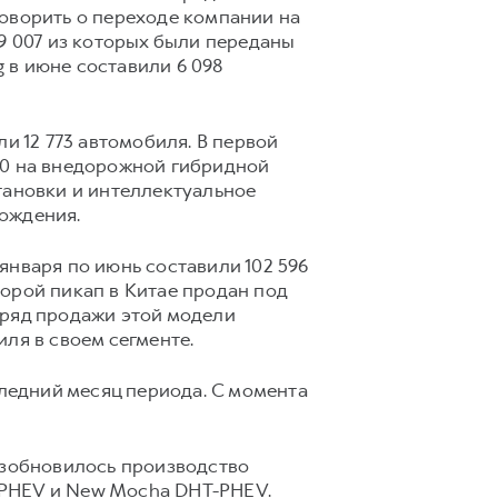
говорить о переходе компании на
9 007 из которых были переданы
 в июне составили 6 098
и 12 773 автомобиля. В первой
00 на внедорожной гибридной
тановки и интеллектуальное
ождения.
января по июнь составили 102 596
орой пикап в Китае продан под
дряд продажи этой модели
ля в своем сегменте.
следний месяц периода. С момента
возобновилось производство
-PHEV и New Mocha DHT-PHEV.