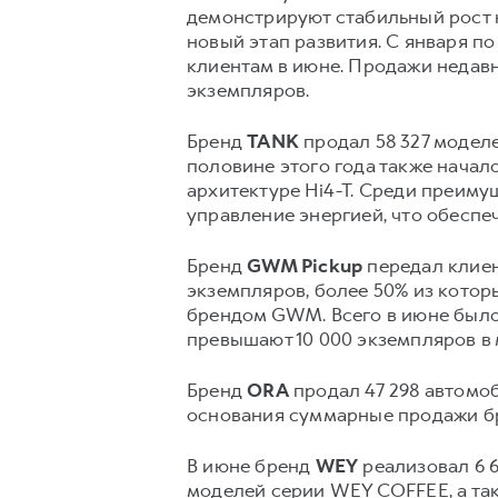
демонстрируют стабильный рост н
новый этап развития. С января п
клиентам в июне. Продажи недавн
экземпляров.
Бренд
TANK
продал 58 327 моделе
половине этого года также нача
архитектуре Hi4-T. Среди преиму
управление энергией, что обесп
Бренд
GWM Pickup
передал клиен
экземпляров, более 50% из котор
брендом GWM. Всего в июне было
превышают 10 000 экземпляров в 
Бренд
ORA
продал 47 298 автомоб
основания суммарные продажи бр
В июне бренд
WEY
реализовал 6 6
моделей серии WEY COFFEE, а та