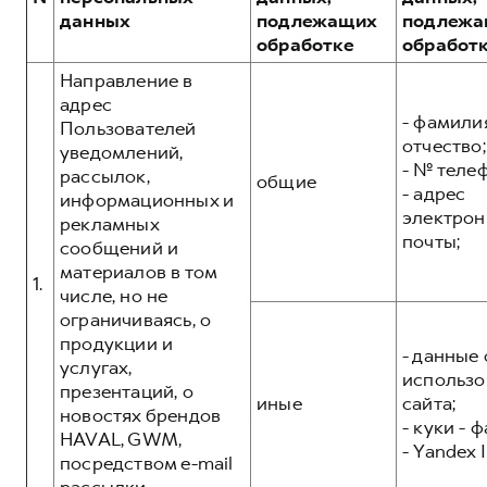
Сервис для корпоративных клиентов
данных
подлежащих
подлежа
HAVAL Лизинг
АКСЕССУАРЫ HAVAL
обработке
обработ
Автомобильные аксессуары
Направление в
адрес
АКСЕССУАРЫ HAVAL
Коллекция PRO
- фамилия
Пользователей
Автомобильные аксессуары
Коллекция Базовая
отчество;
уведомлений,
- № теле
рассылок,
Коллекция PRO
Коллекция Детская
общие
- адрес
информационных и
Коллекция Базовая
электрон
рекламных
почты;
сообщений и
Коллекция Детская
материалов в том
1.
числе, но не
ограничиваясь, о
продукции и
- данные 
услугах,
использо
презентаций, о
иные
сайта;
новостях брендов
- куки - 
HAVAL, GWM,
- Yandex I
посредством e-mail