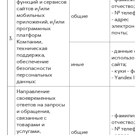
функций и сервисов
отчество;
сайтов и/или
- № теле
мобильных
общие
- адрес
приложений, и/или
электрон
программных
почты;
платформ
3.
Компании,
техническая
- данные 
поддержка,
использо
обеспечение
иные
сайта;
безопасности
- куки - 
персональных
- Yandex I
данных:
Направление
своевременных
ответов на запросы
и обращения,
- фамилия
связанные с
отчество;
товарами и
- № теле
услугами,
общие