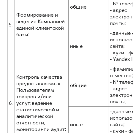
- № теле
общие
- адрес
Формирование и
электрон
ведение Компанией
почты;
5.
единой клиентской
- данные 
базы:
использо
иные
сайта;
- куки - 
- Yandex I
- фамилия
отчество;
Контроль качества
- № теле
предоставляемых
общие
- адрес
Пользователям
электрон
товаров и/или
почты;
6.
услуг; ведение
статистической и
- данные 
аналитической
использо
отчетности;
иные
сайта;
мониторинг и аудит:
- куки - 