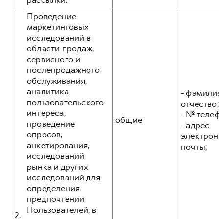
рассылки.
Проведение
маркетинговых
исследований в
области продаж,
сервисного и
послепродажного
обслуживания,
аналитика
- фамилия
пользовательского
отчество;
интереса,
- № теле
общие
проведение
- адрес
опросов,
электрон
анкетирования,
почты;
исследований
рынка и других
исследований для
определения
предпочтений
Пользователей, в
2.