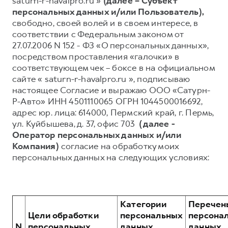
saturn-r-havalpro.ru »
(далее – Субъект
персональных данных и/или Пользователь),
Тест-драйв
СЕРВИСНОЕ ОБСЛУЖИВАНИЕ
О дилере
свободно, своей волей и в своем интересе, в
Трейд-ин
Нулевое ТО
Наша команда
соответствии с Федеральным законом от
27.07.2006 N 152 - ФЗ «О персональных данных»,
H7
H9
Программа «Помощь на дороге»
Контакты
от 3 799 000 ₽
от 4 799 000 ₽
посредством проставления «галочки» в
КРЕДИТ И СТРАХОВАНИЕ
Регламенты технического обслуживания
соответствующем чек – боксе в на официальном
сайте « saturn-r-havalpro.ru », подписываю
Кредитный калькулятор
Электронный ПТС
настоящее Согласие и выражаю ООО «Сатурн-
Страхование
Р-Авто» ИНН 4501110065 ОГРН 1044500016692,
адрес юр. лица: 614000, Пермский край, г. Пермь,
Кредит
ПОДДЕРЖКА
ул. Куйбышева, д. 37, офис 703
(далее -
GWM Безопасность
Оператор персональных данных и/или
Компания)
согласие на обработку моих
КОРПОРАТИВНЫМ КЛИЕНТАМ
Гарантия HAVAL
персональных данных на следующих условиях:
Для малого бизнеса
Мобильное приложение GWM
Корпоративным клиентам
Программа «HAVAL Защита+»
Крупным корпоративным клиентам
Руководства по эксплуатации
Категории
Перечен
Система управления автопарком GWM Fleet
Подписки
Цели обработки
персональных
персона
N
персональных
данных,
данных,