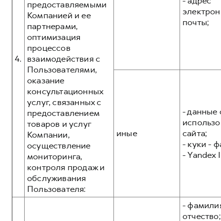
- адрес
предоставляемыми
электрон
Компанией и ее
почты;
партнерами,
оптимизация
процессов
4.
взаимодействия с
Пользователями,
оказание
консультационных
услуг, связанных с
- данные 
предоставлением
использо
товаров и услуг
иные
сайта;
Компании,
- куки - 
осуществление
- Yandex I
мониторинга,
контроля продаж и
обслуживания
Пользователя:
- фамилия
отчество;