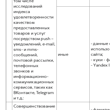
том числе
исследований
индекса
удовлетворенности
качеством
предоставленных
товаров и услуг
посредством push –
- данные 
уведомлений, e-mail,
использо
sms- и mms-
иные
сайта;
сообщений,
- куки - 
почтовой рассылки,
- Yandex I
телефонных
звонков и
информационно-
коммуникационных
сервисов, таких как
ВКонтакте, Telegram
и т.д.:
Совершенствование
- фамилия