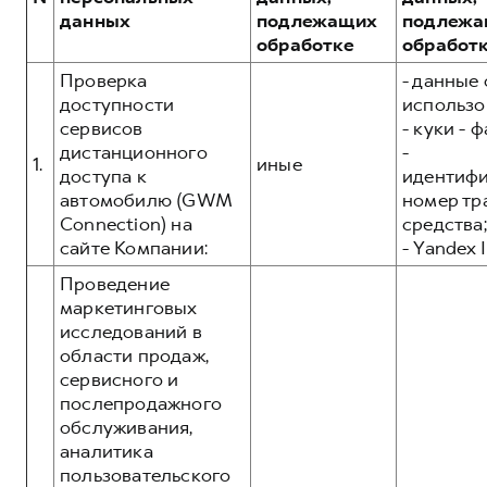
Сервис для корпоративных клиентов
данных
подлежащих
подлежа
HAVAL Лизинг
АКСЕССУАРЫ HAVAL
обработке
обработ
Автомобильные аксессуары
Проверка
- данные 
доступности
использо
АКСЕССУАРЫ HAVAL
Коллекция PRO
сервисов
- куки - 
Автомобильные аксессуары
Коллекция Базовая
дистанционного
-
1.
иные
доступа к
идентиф
Коллекция PRO
Коллекция Детская
автомобилю (GWM
номер тр
Коллекция Базовая
Connection) на
средства;
сайте Компании:
- Yandex I
Коллекция Детская
Проведение
маркетинговых
исследований в
области продаж,
сервисного и
послепродажного
обслуживания,
аналитика
пользовательского