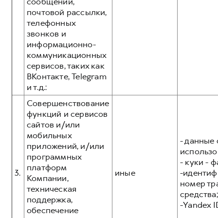
сообщений,
почтовой рассылки,
телефонных
звонков и
информационно-
коммуникационных
сервисов, таких как
ВКонтакте, Telegram
и т.д.:
Совершенствование
функций и сервисов
сайтов и/или
мобильных
- данные 
приложений, и/или
использо
программных
- куки - 
платформ
3.
иные
-иденти
Компании,
номер тр
техническая
средства;
поддержка,
-Yandex I
обеспечение