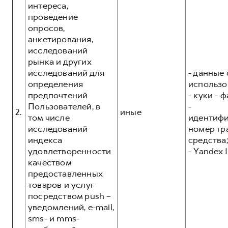
интереса,
проведение
опросов,
анкетирования,
исследований
рынка и других
исследований для
- данные 
определения
использо
предпочтений
- куки - 
Пользователей, в
-
2.
иные
том числе
идентиф
исследований
номер тр
индекса
средства;
удовлетворенности
- Yandex I
качеством
предоставленных
товаров и услуг
посредством push –
уведомлений, e-mail,
sms- и mms-