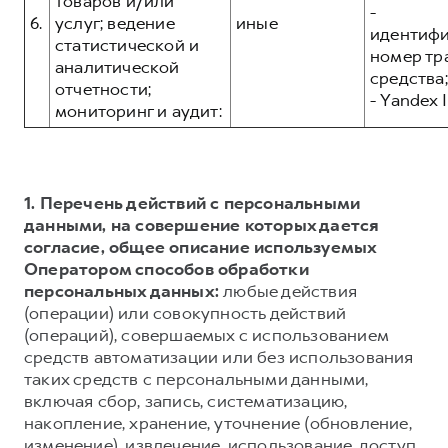
товаров и/или
-
6.
услуг; ведение
иные
идентиф
статистической и
номер тр
аналитической
средства;
отчетности;
- Yandex I
мониторинг и аудит:
1. Перечень действий с персональными
данными, на совершение которых дается
согласие, общее описание используемых
Оператором способов обработки
персональных данных:
любые действия
(операции) или совокупность действий
(операций), совершаемых с использованием
средств автоматизации или без использования
таких средств с персональными данными,
включая сбор, запись, систематизацию,
накопление, хранение, уточнение (обновление,
изменение), извлечение, использование, доступ,