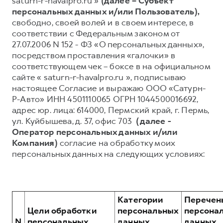
saturn-r-havalpro.ru »
(далее – Субъект
персональных данных и/или Пользователь),
Тест-драйв
СЕРВИСНОЕ ОБСЛУЖИВАНИЕ
О дилере
свободно, своей волей и в своем интересе, в
Трейд-ин
Нулевое ТО
Наша команда
соответствии с Федеральным законом от
27.07.2006 N 152 - ФЗ «О персональных данных»,
H7
H9
Программа «Помощь на дороге»
Контакты
от 3 799 000 ₽
от 4 799 000 ₽
посредством проставления «галочки» в
КРЕДИТ И СТРАХОВАНИЕ
Регламенты технического обслуживания
соответствующем чек – боксе в на официальном
сайте « saturn-r-havalpro.ru », подписываю
Кредитный калькулятор
Электронный ПТС
настоящее Согласие и выражаю ООО «Сатурн-
Страхование
Р-Авто» ИНН 4501110065 ОГРН 1044500016692,
адрес юр. лица: 614000, Пермский край, г. Пермь,
Кредит
ПОДДЕРЖКА
ул. Куйбышева, д. 37, офис 703
(далее -
GWM Безопасность
Оператор персональных данных и/или
Компания)
согласие на обработку моих
КОРПОРАТИВНЫМ КЛИЕНТАМ
Гарантия HAVAL
персональных данных на следующих условиях:
Для малого бизнеса
Мобильное приложение GWM
Корпоративным клиентам
Программа «HAVAL Защита+»
Крупным корпоративным клиентам
Руководства по эксплуатации
Категории
Перечен
Система управления автопарком
Подписки
Цели обработки
персональных
персона
N
персональных
данных,
данных,