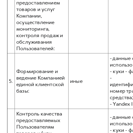
предоставлением
товаров и услуг
Компании,
осуществление
мониторинга,
контроля продаж и
обслуживания
Пользователей:
- данные 
использо
Формирование и
- куки - 
ведение Компанией
-
5.
иные
единой клиентской
идентиф
базы:
номер тр
средства;
- Yandex I
Контроль качества
- данные 
предоставляемых
использо
Пользователям
- куки - 