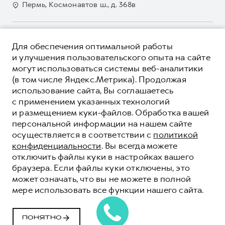
Для малого бизнеса
Пермь, Космонавтов ш., д. 368в
Контакты
Гарантия HAVAL
Корпоративным клиентам
Мобильное приложение GWM
Крупным корпоративным клиентам
О ПРОДУКТЕ
Программа «HAVAL Защита+»
Для обеспечения оптимальной работы
Система управления автопарком
КРЕДИТНЫЕ ПРОГРАММЫ
и улучшения пользовательского опыта на сайте
Руководства по эксплуатации
Сервис для корпоративных клиентов
могут использоваться системы веб-аналитики
ЦЕНЫ И ВЫГОДЫ
Подписки
HAVAL Лизинг
(в том числе Яндекс.Метрика). Продолжая
ЮРИДИЧЕСКАЯ ИНФОРМАЦИЯ
использование сайта, Вы соглашаетесь
Автомобильные аксессуары
Автомобильные аксессуары
Вся представленная на сайте информация, касающаяся
с применением указанных технологий
Коллекция PRO
автомобилей и сервисного обслуживания, носит
Коллекция PRO
и размещением куки-файлов. Обработка вашей
информационный характер и не является публичной офертой.
****На некоторых автомобилях HAVAL может отсутствовать
Коллекция Базовая
персональной информации на нашем сайте
Показать все
Коллекция Базовая
Все цены, указанные на данном сайте, носят информационный
система / устройство вызова экстренных оперативных служб
осуществляется в соответствии с
политикой
характер и являются максимально рекомендуемыми
Коллекция Детская
(блок ЭРА-ГЛОНАСС).
Коллекция Детская
розничными ценами по расчетам дистрибьютора (ООО «Грейт
конфиденциальности
. Вы всегда можете
Волл Мотор Рус»). Для получения подробной информации
© 2026 ООО «Грейт Волл Мотор Рус»
отключить файлы куки в настройках вашего
просьба обращаться к ближайшему официальному дилеру ООО
© 2026 ООО «Сатурн-Р-Авто»
браузера. Если файлы куки отключены, это
«Грейт Волл Мотор Рус» либо по телефону Горячей линии 8 (800)
может означать, что вы не можете в полной
Политика конфиденциальности
511-59-86, либо на сайте. Опубликованная на данном сайте
мере использовать все функции нашего сайта.
информация может быть изменена в любое время без
Юридическая информация
предварительного уведомления.
Сделано в ПЕРКС
ПОНЯТНО