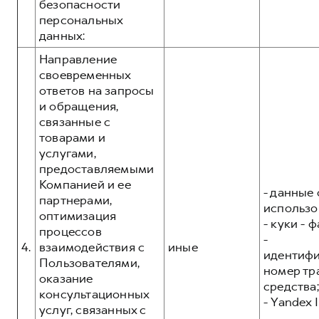
безопасности
персональных
данных:
Направление
своевременных
ответов на запросы
и обращения,
связанные с
товарами и
услугами,
предоставляемыми
Компанией и ее
- данные 
партнерами,
использо
оптимизация
- куки - 
процессов
-
4.
взаимодействия с
иные
идентиф
Пользователями,
номер тр
оказание
средства;
консультационных
- Yandex I
услуг, связанных с