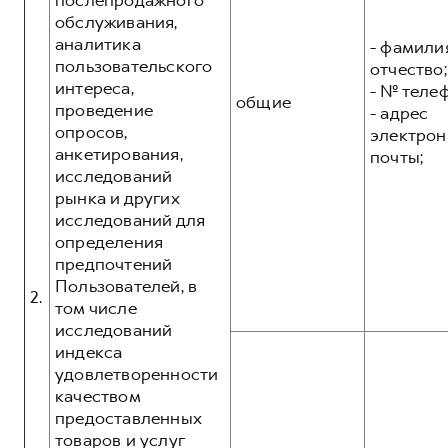
послепродажного
обслуживания,
аналитика
- фамилия
пользовательского
отчество;
интереса,
- № теле
общие
проведение
- адрес
опросов,
электрон
анкетирования,
почты;
исследований
рынка и других
исследований для
определения
предпочтений
Пользователей, в
2.
том числе
исследований
индекса
удовлетворенности
качеством
предоставленных
товаров и услуг