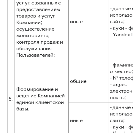
услуг, связанных с
- данные 
предоставлением
использо
товаров и услуг
иные
сайта;
Компании;
- куки - 
осуществление
- Yandex I
мониторинга,
контроля продаж и
обслуживания
Пользователей:
- фамилия
отчество;
- № теле
общие
- адрес
Формирование и
электрон
ведение Компанией
почты;
5.
единой клиентской
- данные 
базы:
использо
иные
сайта;
- куки - 