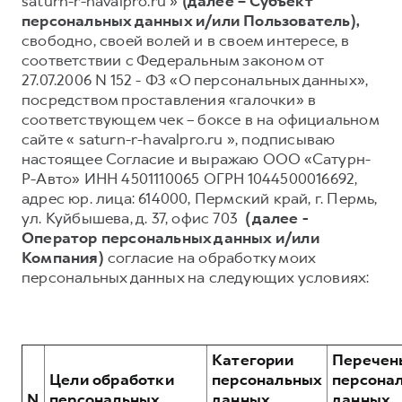
saturn-r-havalpro.ru »
(далее – Субъект
персональных данных и/или Пользователь),
Тест-драйв
СЕРВИСНОЕ ОБСЛУЖИВАНИЕ
О дилере
свободно, своей волей и в своем интересе, в
Трейд-ин
Нулевое ТО
Наша команда
соответствии с Федеральным законом от
27.07.2006 N 152 - ФЗ «О персональных данных»,
Программа «Помощь на дороге»
Контакты
посредством проставления «галочки» в
H7
H9
КРЕДИТ И СТРАХОВАНИЕ
Регламенты технического обслуживания
соответствующем чек – боксе в на официальном
от 3 799 000 ₽
от 4 799 000 ₽
сайте « saturn-r-havalpro.ru », подписываю
Кредитный калькулятор
Электронный ПТС
настоящее Согласие и выражаю ООО «Сатурн-
Страхование
Р-Авто» ИНН 4501110065 ОГРН 1044500016692,
адрес юр. лица: 614000, Пермский край, г. Пермь,
Кредит
ПОДДЕРЖКА
ул. Куйбышева, д. 37, офис 703
(далее -
GWM Безопасность
Оператор персональных данных и/или
Компания)
согласие на обработку моих
КОРПОРАТИВНЫМ КЛИЕНТАМ
Гарантия HAVAL
персональных данных на следующих условиях:
Для малого бизнеса
Мобильное приложение GWM
Корпоративным клиентам
Программа «HAVAL Защита+»
Крупным корпоративным клиентам
Руководства по эксплуатации
Категории
Перечен
Система управления автопарком
Подписки
Цели обработки
персональных
персона
N
персональных
данных,
данных,