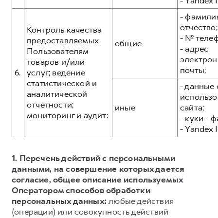
- Yandex I
- фамилия
отчество;
Контроль качества
- № теле
предоставляемых
общие
- адрес
Пользователям
электрон
товаров и/или
почты;
6.
услуг; ведение
статистической и
- данные 
аналитической
использо
отчетности;
иные
сайта;
мониторинг и аудит:
- куки - 
- Yandex I
1. Перечень действий с персональными
данными, на совершение которых дается
согласие, общее описание используемых
Оператором способов обработки
персональных данных:
любые действия
(операции) или совокупность действий