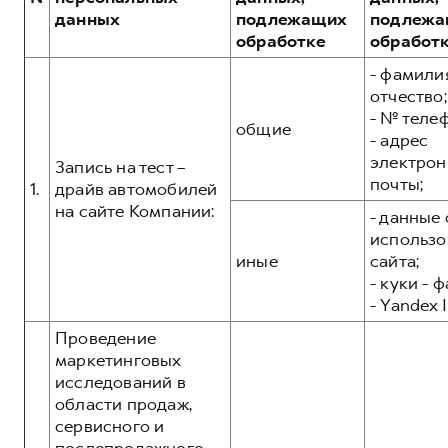
Сервис для корпоративных клиентов
данных
подлежащих
подлежа
HAVAL Лизинг
АКСЕССУАРЫ HAVAL
обработке
обработ
Автомобильные аксессуары
- фамилия
отчество;
АКСЕССУАРЫ HAVAL
Коллекция PRO
- № теле
общие
Автомобильные аксессуары
Коллекция Базовая
- адрес
электрон
Коллекция PRO
Коллекция Детская
Запись на тест –
почты;
1.
драйв автомобилей
Коллекция Базовая
на сайте Компании:
- данные 
Коллекция Детская
использо
иные
сайта;
- куки - 
- Yandex I
Проведение
маркетинговых
исследований в
области продаж,
сервисного и