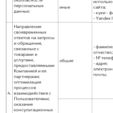
безопасности
использо
персональных
иные
сайта;
данных:
- куки - 
- Yandex I
Направление
своевременных
ответов на запросы
и обращения,
- фамилия
связанные с
отчество;
товарами и
- № теле
услугами,
общие
- адрес
предоставляемыми
электрон
Компанией и ее
почты;
партнерами;
оптимизация
процессов
4.
взаимодействия с
Пользователями;
оказание
консультационных