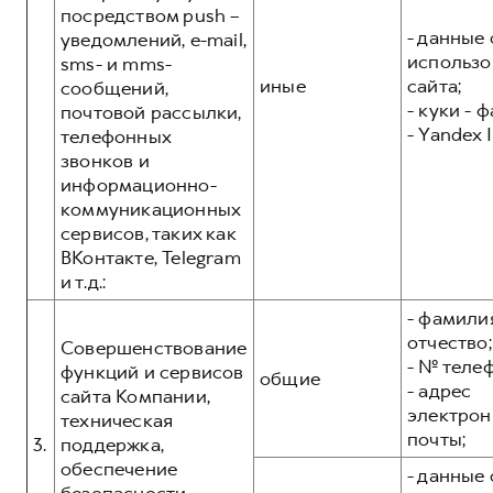
посредством push –
- данные 
уведомлений, e-mail,
использо
sms- и mms-
иные
сайта;
сообщений,
- куки - 
почтовой рассылки,
- Yandex I
телефонных
звонков и
информационно-
коммуникационных
сервисов, таких как
ВКонтакте, Telegram
и т.д.:
- фамилия
отчество;
Совершенствование
- № теле
функций и сервисов
общие
- адрес
сайта Компании,
электрон
техническая
почты;
3.
поддержка,
обеспечение
- данные 